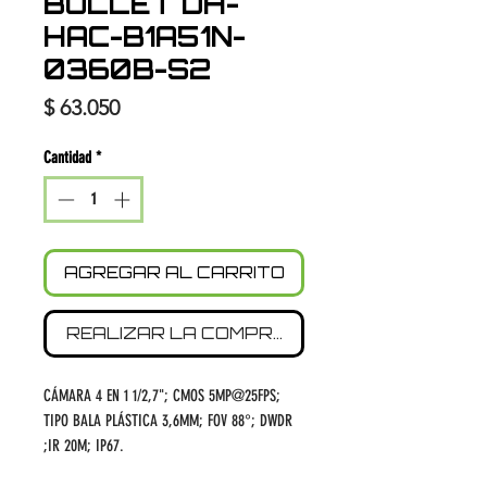
BULLET DH-
HAC-B1A51N-
0360B-S2
Precio
$ 63.050
Cantidad
*
AGREGAR AL CARRITO
REALIZAR LA COMPRA
CÁMARA 4 EN 1 1/2,7"; CMOS 5MP@25FPS;
TIPO BALA PLÁSTICA 3,6MM; FOV 88°; DWDR
;IR 20M; IP67.