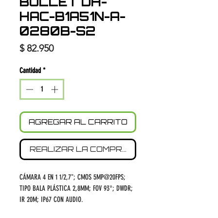
BULLET DH-
HAC-B1A51N-A-
0280B-S2
Precio
$ 82.950
Cantidad
*
AGREGAR AL CARRITO
REALIZAR LA COMPRA
CÁMARA 4 EN 1 1/2,7"; CMOS 5MP@20FPS;
TIPO BALA PLÁSTICA 2,8MM; FOV 93°; DWDR;
IR 20M; IP67 CON AUDIO.