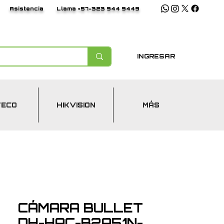
Asistencia
Llama +57-323 944 9449
INGRESAR
TECO
HIKVISION
MÁS
CÁMARA BULLET
DH-HAC-B2A51N-