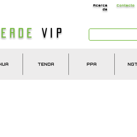
Acerca
Contacto
de
Verde
Vip
HUA
TENDA
PPA
NG