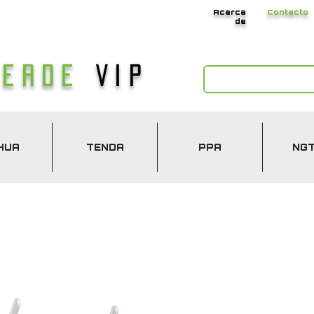
Acerca
Contacto
de
Verde
Vip
HUA
TENDA
PPA
NG