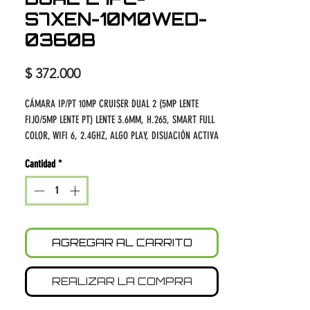
S7XEN-10M0WED-
0360B
Precio
$ 372.000
CÁMARA IP/PT 10MP CRUISER DUAL 2 (5MP LENTE
FIJO/5MP LENTE PT) LENTE 3.6MM, H.265, SMART FULL
COLOR, WIFI 6, 2.4GHZ, ALGO PLAY, DISUACIÓN ACTIVA
LUZ ROJA Y AZUL, AUDIO 2VIAS, IP66
Cantidad
*
AGREGAR AL CARRITO
REALIZAR LA COMPRA