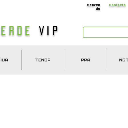
Acerca
Contacto
de
Verde
Vip
HUA
TENDA
PPA
NG