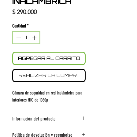
INALÁMBRICA
Precio
$ 290.000
Cantidad
*
AGREGAR AL CARRITO
REALIZAR LA COMPRA
Cámara de seguridad en red inalámbrica para
interiores H1C de 1080p
Información del producto
Detalle del producto. Lugar ideal para agregar
Política de devolución y reembolso
más información sobre tu producto como su