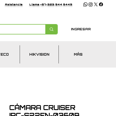
Asistencia
Llama +57-323 944 9449
INGRESAR
TECO
HIKVISION
MÁS
CÁMARA CRUISER
IPC-S22FN-0360B