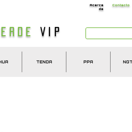
Acerca
Contacto
de
Verde
Vip
HUA
TENDA
PPA
NG