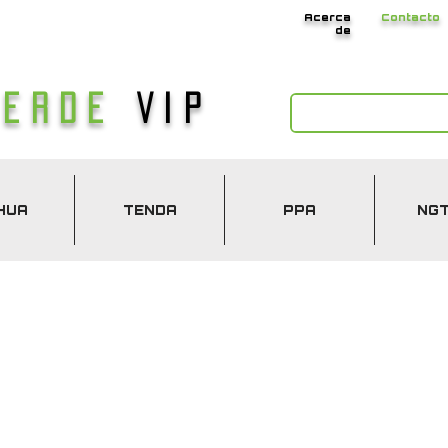
Acerca
Contacto
de
Verde
Vip
HUA
TENDA
PPA
NG