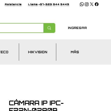
Asistencia
Llama +57-323 944 9449
INGRESAR
TECO
HIKVISION
MÁS
CÁMARA IP IPC-
F22N-0280B