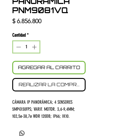
PANORÁMICA
PNM9081VQ
Precio
$ 6.856.800
Cantidad
*
AGREGAR AL CARRITO
REALIZAR LA COMPRA
CÁMARA IP PANORÁMICA; 4 SENSORES
5MP@30FPS; VARIF. MOTOR. 3,6-9,4MM;
102,5ø-38,7ø WDR 120DB; IP66; IK10.