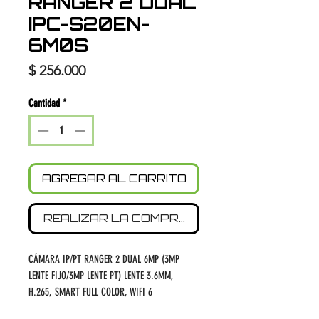
RANGER 2 DUAL
IPC-S20EN-
6M0S
Precio
$ 256.000
Cantidad
*
AGREGAR AL CARRITO
REALIZAR LA COMPRA
CÁMARA IP/PT RANGER 2 DUAL 6MP (3MP
LENTE FIJO/3MP LENTE PT) LENTE 3.6MM,
H.265, SMART FULL COLOR, WIFI 6
2.4GHZ/5GHZ, DETEC. PERSONAS, MASCOTAS,