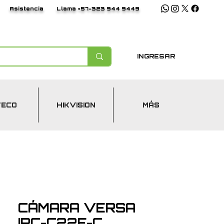
Asistencia
Llama +57-323 944 9449
INGRESAR
TECO
HIKVISION
MÁS
CÁMARA VERSA
IPC-C22F-C