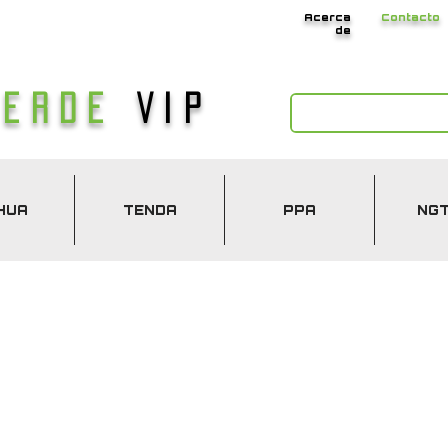
Acerca
Contacto
de
Verde
Vip
HUA
TENDA
PPA
NG