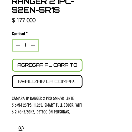
RANGER 2 IPC-
S2EN-5R1S
Precio
$ 177.000
Cantidad
*
AGREGAR AL CARRITO
REALIZAR LA COMPRA
CÁMARA IP RANGER 2 PRO 5MP/2K LENTE
3,6MM 25FPS, H.265, SMART FULL COLOR, WIFI
6 2.4GHZ/5GHZ, DETECCIÓN PERSONAS,
MASCOTAS, BOTÓN LLAMADA, PRESET, AUDIO
2VIAS, FUENTE TIPO C