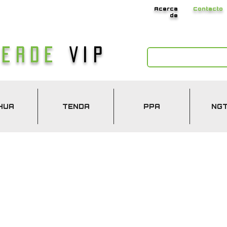
Acerca
Contacto
de
Verde
Vip
HUA
TENDA
PPA
NG