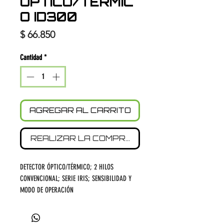
ÓPTICO/TÉRMIC
O ID300
Precio
$ 66.850
Cantidad
*
AGREGAR AL CARRITO
REALIZAR LA COMPRA
DETECTOR ÓPTICO/TÉRMICO; 2 HILOS
CONVENCIONAL; SERIE IRIS; SENSIBILIDAD Y
MODO DE OPERACIÓN
CONFIGURABLE; CUMPLIMIENTO EN54 Y UL
PARA PANELES SMARTLINE Y PREVIDIA MICRO.