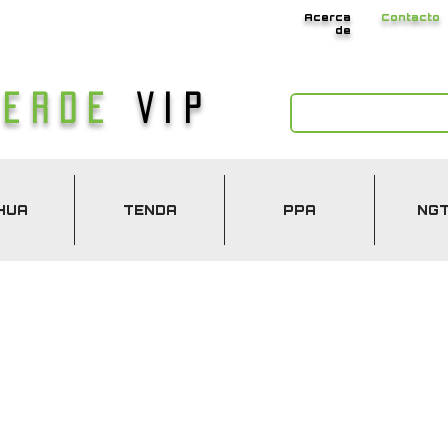
Acerca
Contacto
de
Verde
Vip
HUA
TENDA
PPA
NG