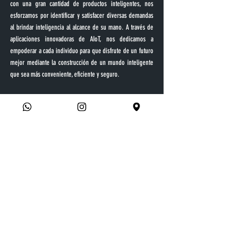
con una gran cantidad de productos inteligentes, nos
esforzamos por identificar y satisfacer diversas demandas
al brindar inteligencia al alcance de su mano. A través de
aplicaciones innovadoras de AIoT, nos dedicamos a
empoderar a cada individuo para que disfrute de un futuro
mejor mediante la construcción de un mundo inteligente
que sea más conveniente, eficiente y seguro.
HIK
VISION
cuenta con una fuerza laboral de investigación y
desarrollo extensa y altamente calificada; fabricando un
conjunto completo de productos y soluciones integrales
para una amplia gama de mercados verticales. Además de
la industria de la seguridad, Hikvision amplía su alcance a
las industrias de tecnología para los hogares inteligentes,
automatización industrial y electrónica automotriz para
lograr su visión a largo plazo.