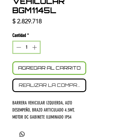
VEHICULAR
BGM1145L
Precio
$ 2.829.718
Cantidad
*
AGREGAR AL CARRITO
REALIZAR LA COMPRA
BARRERA VEHICULAR IZQUIERDA, ALTO
DESEMPEÑO, BRAZO ARTICULADO 4.5MT,
MOTOR DC GABINETE ILUMINADO IP54
INTERIOR, MÓDULO WIFI, COMPATIBLE CON
APP ZKBARRIER, NO INCLUYE ACCESORIOS.