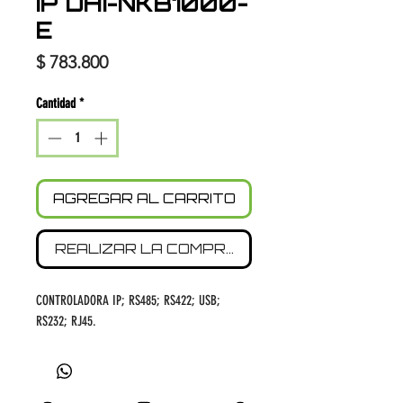
IP DHI-NKB1000-
E
Precio
$ 783.800
Cantidad
*
AGREGAR AL CARRITO
REALIZAR LA COMPRA
CONTROLADORA IP; RS485; RS422; USB;
RS232; RJ45.