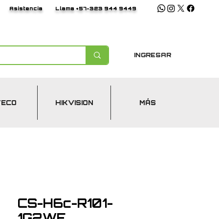
Asistencia
Llama +57-323 944 9449
INGRESAR
TECO
HIKVISION
MÁS
CS-H6c-R101-
1G2WF