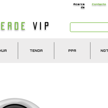
Acerca
Contacto
de
Verde
Vip
HUA
TENDA
PPA
NG