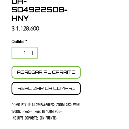
DH-
SD49225DB-
HNY
Precio
$ 1.128.600
Cantidad
*
AGREGAR AL CARRITO
REALIZAR LA COMPRA
DOMO PTZ IP AI 2MP@60FPS; ZOOM 25X; WDR
120DB; H265+ IP66; IR 100M POE+;
INCLUYE SOPORTE; SIN FUENTE-