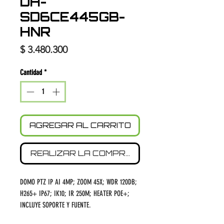
DH-
SD6CE445GB-
HNR
Precio
$ 3.480.300
Cantidad
*
AGREGAR AL CARRITO
REALIZAR LA COMPRA
DOMO PTZ IP AI 4MP; ZOOM 45X; WDR 120DB;
H265+ IP67; IK10; IR 250M; HEATER POE+;
INCLUYE SOPORTE Y FUENTE.