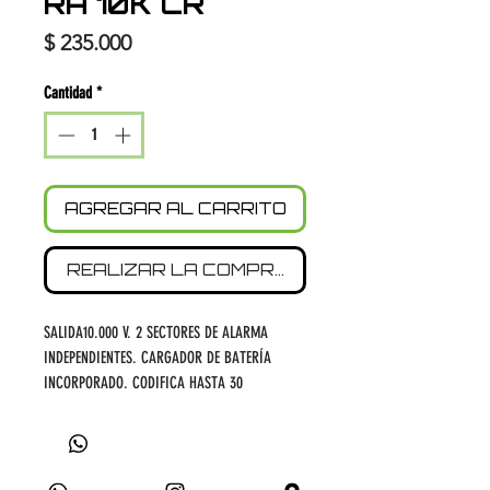
RA 10K CR
Precio
$ 235.000
Cantidad
*
AGREGAR AL CARRITO
REALIZAR LA COMPRA
SALIDA10.000 V. 2 SECTORES DE ALARMA
INDEPENDIENTES. CARGADOR DE BATERÍA
INCORPORADO. CODIFICA HASTA 30
DISPOSITIVOS INALÁMBRICOS. 1.200
M LINEALES DE CABLE. ENCIENDE/APAGA POR
CONTROL REMOTO O POR APLICACIÓN.