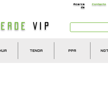
Acerca
Contacto
de
Verde
Vip
HUA
TENDA
PPA
NG