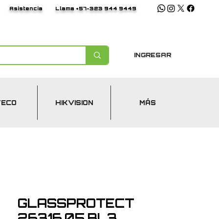
Asistencia
Llama +57-323 944 9449
INGRESAR
TECO
HIKVISION
MÁS
GLASSPROTECT
26316.05.BL3