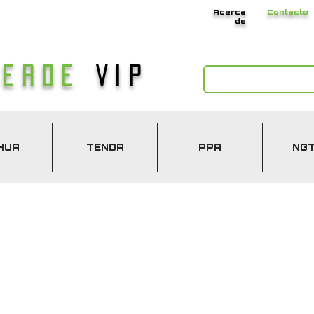
Acerca
Contacto
de
Verde
Vip
HUA
TENDA
PPA
NG